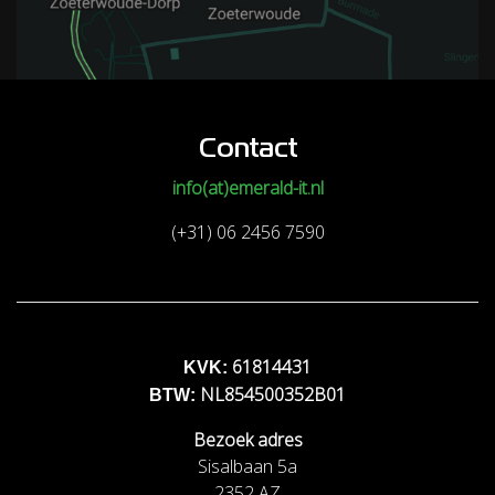
Contact
info(at)emerald-it.nl
(+31) 06 2456 7590
61814431
KVK:
NL854500352B01
BTW:
Bezoek adres
Sisalbaan 5a
2352 AZ