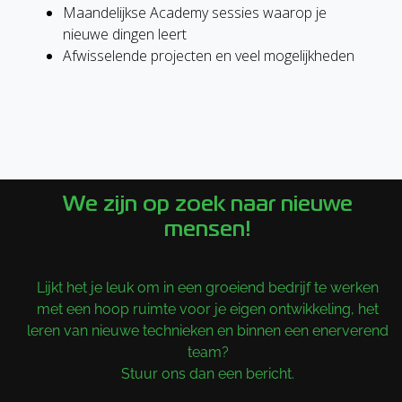
Maandelijkse Academy sessies waarop je
nieuwe dingen leert
Afwisselende projecten en veel mogelijkheden
We zijn op zoek naar nieuwe
mensen!
Lijkt het je leuk om in een groeiend bedrijf te werken
met een hoop ruimte voor je eigen ontwikkeling, het
leren van nieuwe technieken en binnen een enerverend
team?
Stuur ons dan een bericht.